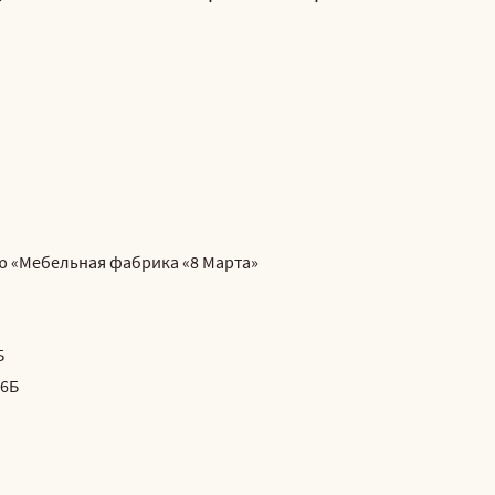
ю «Мебельная фабрика «8 Марта»
Б
 6Б