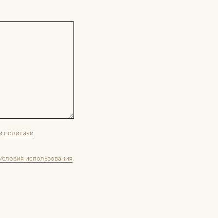
ми
политики
Условия использования
.