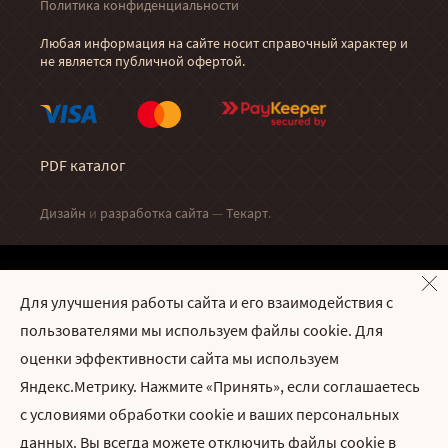
Политика конфиденциальности
Любая информация на сайте носит справочный характер и
не является публичной офертой.
PDF каталог
Дизайн
и
разработка сайта
—
Текарт
.
Наши бренды:
Для улучшения работы сайта и его взаимодействия с
пользователями мы используем файлы cookie. Для
8 Марта
оценки эффективности сайта мы используем
Яндекс.Метрику. Нажмите «Принять», если соглашаетесь
Селекта
с условиями обработки cookie и ваших персональных
данных. Вы всегда можете отключить файлы cookie в